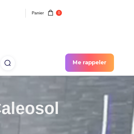
Panier
0
Me rappeler
aleosol