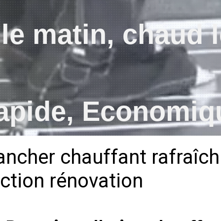
le matin, chaud l
apide, Economiq
lancher chauffant rafraîc
ction rénovation
Rafraîchissant