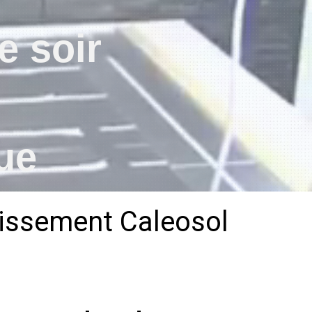
e soir
ue
hissement Caleosol