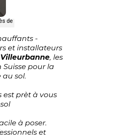
rès de
auffants -
s et installateurs
à
Villeurbanne
, les
n Suisse pour la
 au sol.
s est prèt à vous
sol
acile à poser.
essionnels et