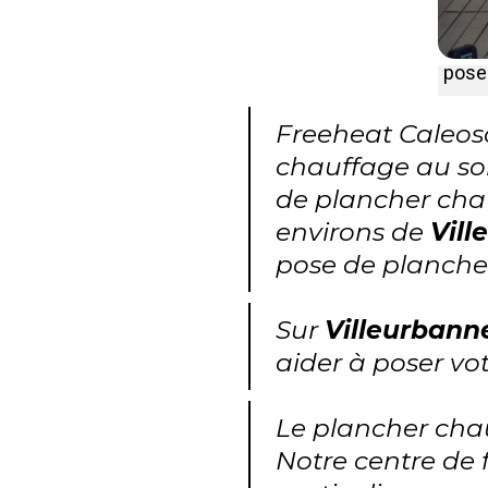
pose 
Freeheat Caleoso
chauffage au sol
de plancher cha
environs de
Vill
pose de plancher
Sur
Villeurbann
aider à poser vo
Le plancher chauf
Notre centre de 