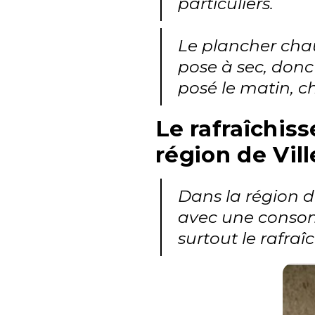
particuliers.
Le plancher chau
pose à sec, donc
posé le matin, ch
Le rafraîchis
région de
Vil
Dans la région 
avec une consomm
surtout le rafra