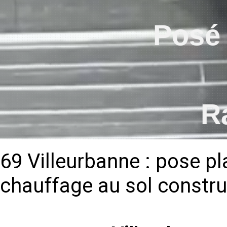
Posé 
R
69 Villeurbanne : pose p
chauffage au sol constru