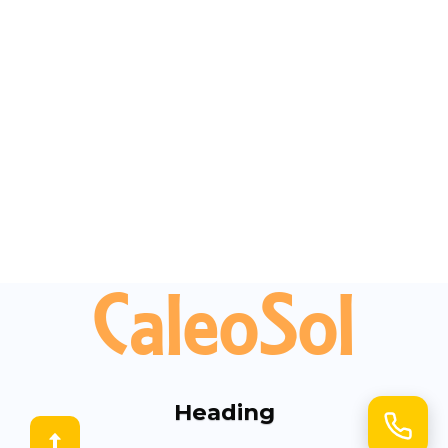
FreeHeat, Caleosol, CaleoMur, CaleoPlafond, Jupiter,
CaleoTerre, GeoWall, CaleoDom
FreeHeat SAS au Capital de 85 000 € RCS Blois
Copyright © 2025 FreeHeat SAS (Caleosol)
CaleoSol
Heading