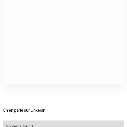
Plancher chauffant mince Caleosol
Classique 13 mm
Plancher chauffant mince Caleosol
Classique 17 mm
Plancher chauffant mince Caleosol
Classique 25 mm
Plancher chauffant mince Caleosol
Classique 30 mm
Plancher chauffant mince Caleosol
Classique 50 mm
On en parle sur Linkedin
No items found.