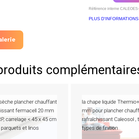
Référence interne
CALEOES-
PLUS D'INFORMATIONS
alerie
produits complémentaire
sèche plancher chauffant
la chape liquide Thermio
hissant fermacell 20 mm
mm pour plancher chauf
P, carrelage < 45 x 45 cm
rafraîchissant Caleosol ,
 parquets et linos
types de finition