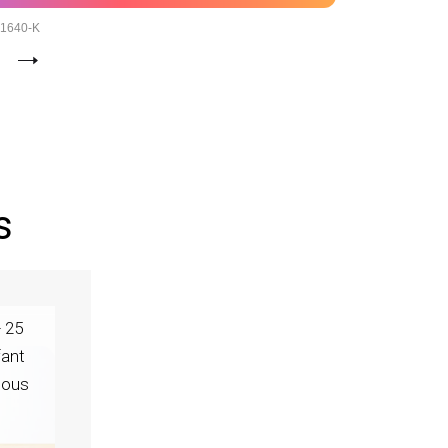
1640-K
s
+ 25
fant
 tous