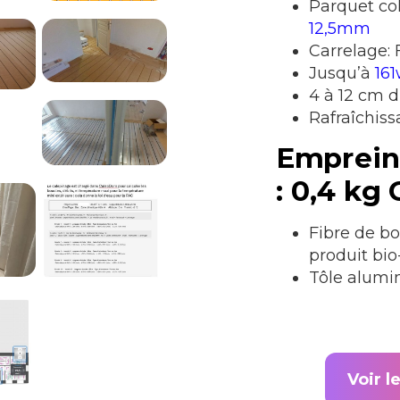
Parquet co
12,5mm
Carrelage
Jusqu’à
16
4 à 12 cm d
Rafraîchiss
Empreint
: 0,4 kg 
Fibre de bo
produit bio
Tôle alumin
Voir l