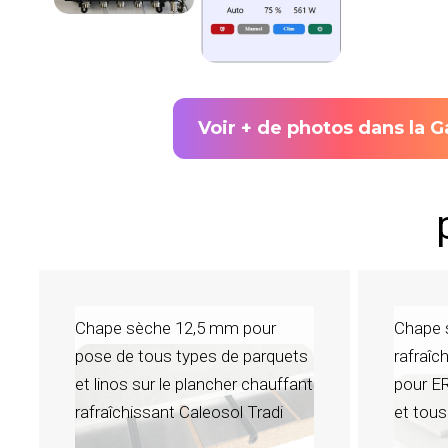
Voir + de photos dans la G
Chape sèche 12,5 mm pour
Chape 
pose de tous types de parquets
rafraîc
et linos sur le plancher chauffant
pour ER
rafraîchissant Caleosol Tradi
et tous