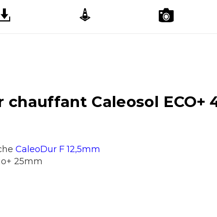
er chauffant Caleosol ECO
èche
CaleoDur F 12,5mm
mio+ 25mm
)