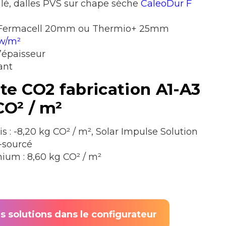
llé, dalles PVS sur chape sèche
CaleoDur F
: Fermacell 20mm ou Thermio+ 25mm
1w/m²
’épaisseur
ant
e CO2 fabrication A1-A3
CO² / m²
is : -8,20 kg CO² / m², Solar Impulse Solution
-sourcé
ium : 8,60 kg CO² / m²
es solutions dans le configurateur