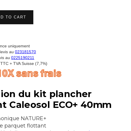
ance uniquement
devis au
023181570
vis au
0225190211
e TTC + TVA Suisse (7,7%)
ion du kit plancher
nt Caleosol ECO+ 40mm
phonique NATURE+
e parquet flottant