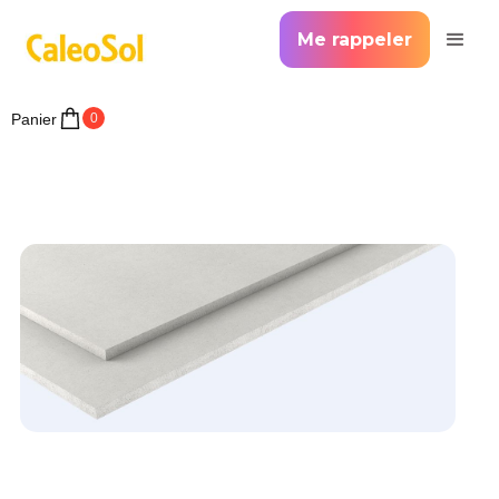
Me rappeler
Panier
0
>
Accueil >
Chape sèche