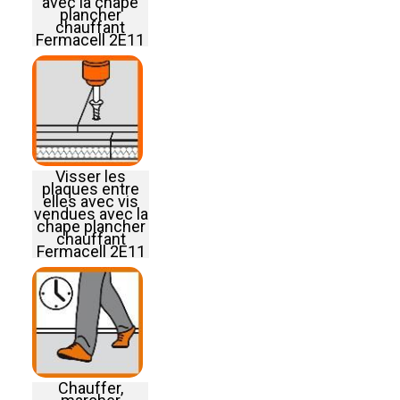
avec la chape
plancher
chauffant
Fermacell 2E11
Visser les
plaques entre
elles avec vis
vendues avec la
chape plancher
chauffant
Fermacell 2E11
Chauffer,