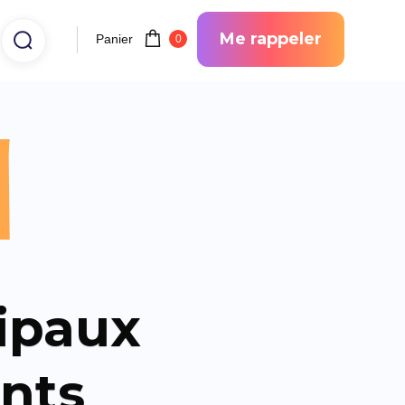
Me rappeler
Panier
0
l
ipaux
nts