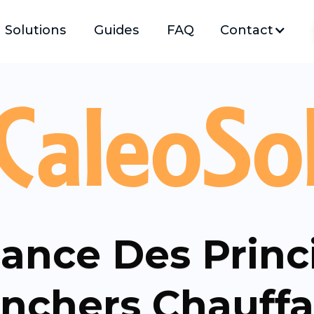
Solutions
Guides
FAQ
Contact
CaleoSo
sance Des Princ
anchers Chauffa