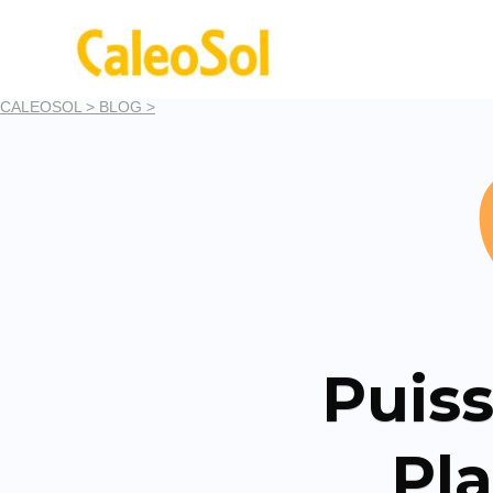
CALEOSOL >
BLOG >
Puis
Pl