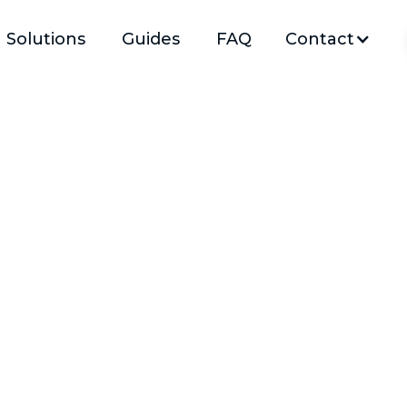
Solutions
Guides
FAQ
Contact
Grille de puissance pour connaitre la puissance du pl
finition Fermacell ou Thermio+ par rapport à votre b
suivant la norme EN / NF 1264
Mis à jour le :
7/4/2024