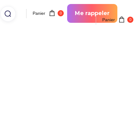
Me rappeler
Panier
0
Panier
0
ancher chauffant Tradi
esoin de chauffage