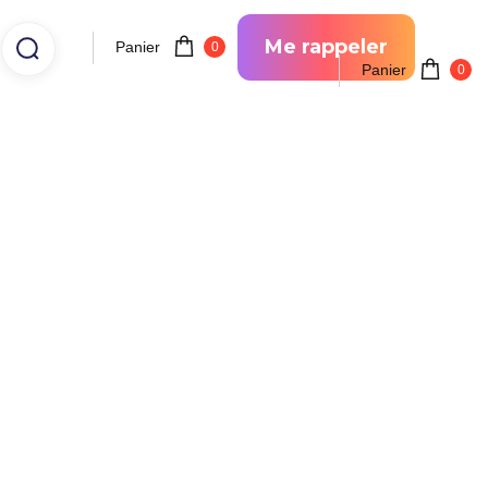
Me rappeler
Panier
0
Panier
0
ur des matériaux de
 des émissions de CO²