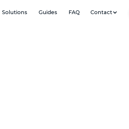
Solutions
Guides
FAQ
Contact
Réduisez l'impact carbone du bâtiment en optant po
plancher appropriés, pouvant influencer jusqu'à 25%
globales.