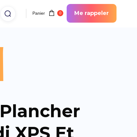
Me rappeler
Panier
0
l
 Plancher
di XPS Et