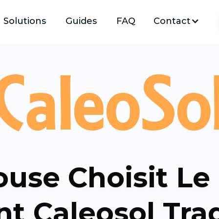
Solutions
Guides
FAQ
Contact
CaleoSo
use Choisit Le
t Caleosol Tra