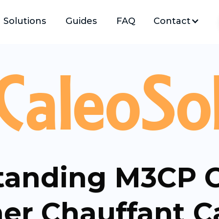
Solutions
Guides
FAQ
Contact
CaleoSo
anding M3CP C
er Chauffant C