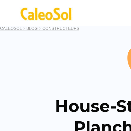
CALEOSOL >
BLOG >
CONSTRUCTEURS
House-St
Planch