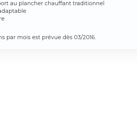
port au plancher chauffant traditionnel
 adaptable
vre
s par mois est prévue dès 03/2016.
ENTREPRISE
RESSOURCES
A PROP