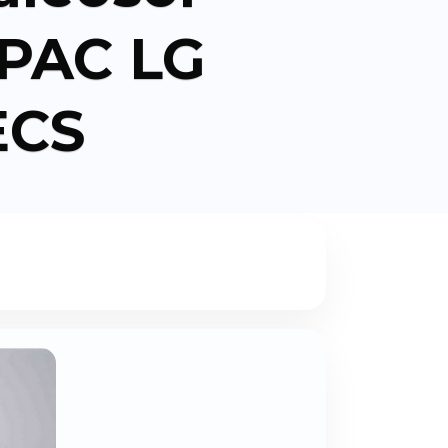
 PAC LG
ECS