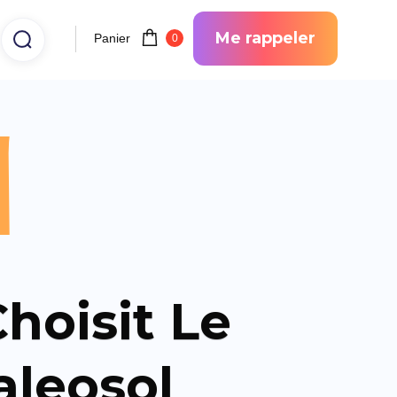
Me rappeler
Panier
0
l
hoisit Le
aleosol