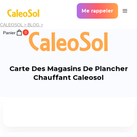
Me rappeler
CALEOSOL >
BLOG >
CaleoSol
Panier
0
Carte Des Magasins De Plancher
Chauffant Caleosol