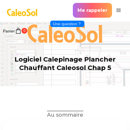
Me rappeler
CaleoSol
Une question ?
Panier
0
Logiciel Calepinage Plancher
Chauffant Caleosol Chap 5
Au sommaire