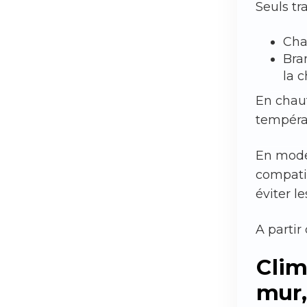
Seuls tr
Cha
Bra
la c
En chauf
tempéra
En mode 
compatib
éviter l
A partir
Clim
mur,