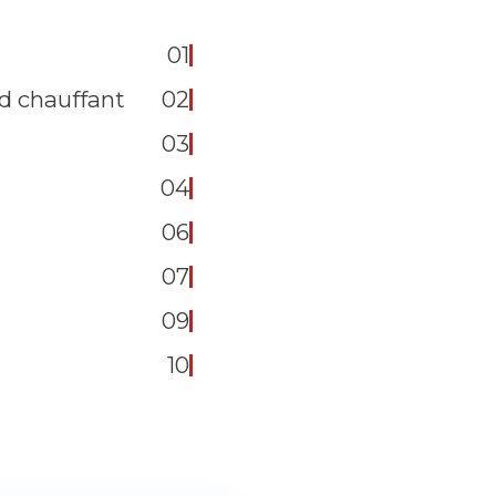
01
nd chauffant
02
03
04
06
07
09
10