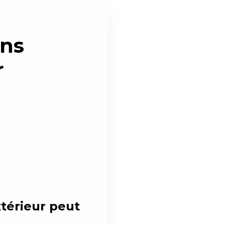
ans
r
xtérieur peut