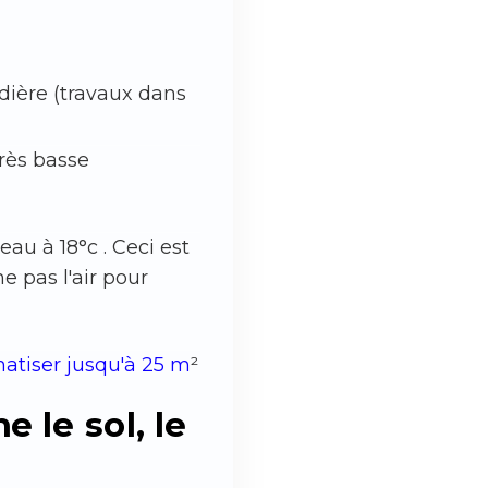
udière (travaux dans
très basse
eau à 18°c . Ceci est
e pas l'air pour
matiser jusqu'à 25 m
²
 le sol, le