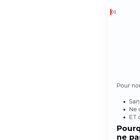
01
Pour nou
San
Ne 
ET 
Pourq
ne pa