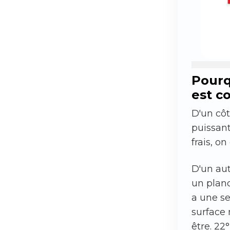
Pourq
est c
D'un côt
puissant
frais, o
D'un aut
un planc
a une se
surface 
être. 22°