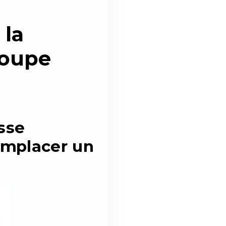
 la
roupe
sse
emplacer un