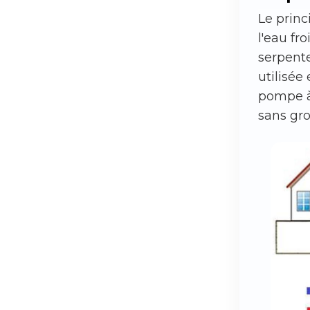
Le princ
l'eau fr
serpent
utilisée
pompe à 
sans gro