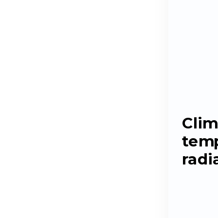
Clim
temp
radi