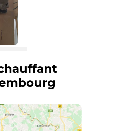
chauffant
xembourg