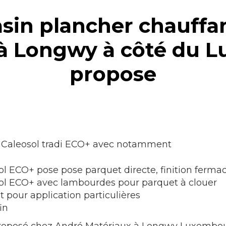
sin plancher chauffa
 à Longwy à côté du 
propose
 Caleosol tradi ECO+ avec notamment
l ECO+ pose pose parquet directe, finition fermac
sol ECO+ avec lambourdes pour parquet à clouer
 pour application particulières
in
proposé chez André Matériaux à Longwy Luxembou