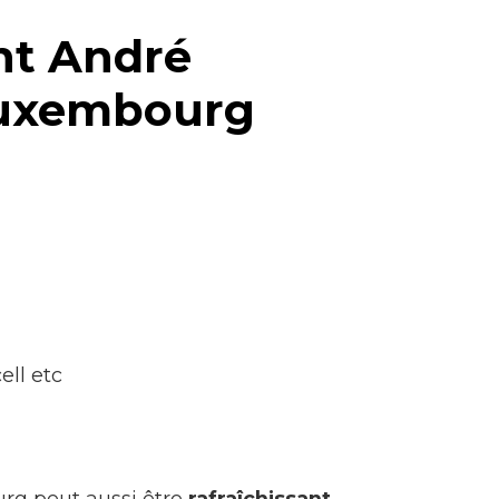
nt André
Luxembourg
ell etc
rg peut aussi être
rafraîchissant.