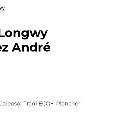
wy
 Longwy
ez André
aleosol Tradi ECO+. Plancher
s.