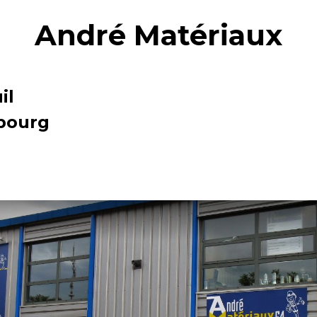
André Matériaux
il
bourg