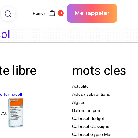
Me rappeler
Panier
0
ol
e libre
mots cles
Actualité
e-fermacell
Aides / subventions
Algues
Ballon tampon
nes.
Caleosol Budget
Caleosol Classique
Caleosol Gypse Mur