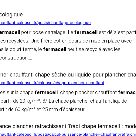
cologique
auffant-caleosol.fr/posts/chauffage-ecologique
ermacell
pour pose carrelage. Le
fermacell
est déjà est part
es recyclées. Une filière est en cours de mise en place avec
ns le court terme, le
fermacell
peut se recyclé avec les
construction.
…
er chauffant: chape sèche ou liquide pour plancher cha
auffant-caleosol.fr/caleosol/chape-plancher-chauffant
les sur la chape
fermacell
. chape plancher chauffant
fermac
partir de 20 kg/m². 3/ La chape plancher chauffant liquide
rtir de 60 kg/m² et 25 mm d'épaisseur.
…
ance plancher rafrachissant Tradi chape fermacell : mode
auffant-caleosol.fr/posts/calcul-puissance-plancher-chauffant-rafraich