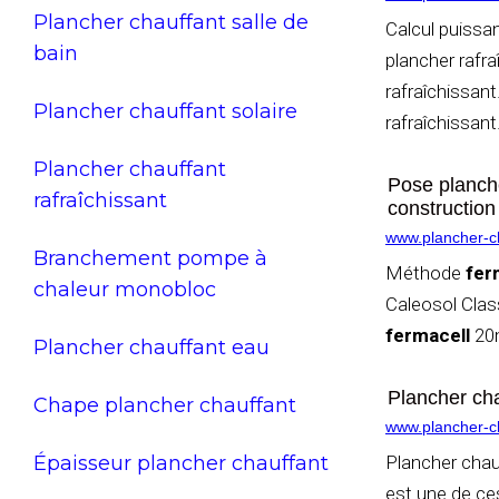
Plancher chauffant salle de
Calcul puissa
bain
plancher rafr
rafraîchissan
Plancher chauffant solaire
rafraîchissant
Plancher chauffant
Pose planche
rafraîchissant
construction
www.plancher-ch
Branchement pompe à
Méthode
fer
chaleur monobloc
Caleosol Clas
fermacell
20m
Plancher chauffant eau
Plancher ch
Chape plancher chauffant
www.plancher-ch
Épaisseur plancher chauffant
Plancher cha
est une de ces