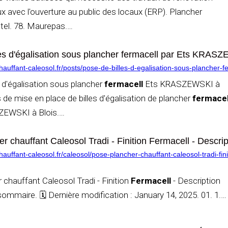
x avec l'ouverture au public des locaux (ERP). Plancher
tel. 78. Maurepas.
…
es d'égalisation sous plancher fermacell par Ets KRASZ
auffant-caleosol.fr/posts/pose-de-billes-d-egalisation-sous-plancher-f
s d'égalisation sous plancher
fermacell
Ets KRASZEWSKI à
 de mise en place de billes d'égalisation de plancher
fermacel
ZEWSKI à Blois.
…
r chauffant Caleosol Tradi - Finition Fermacell - Descri
uffant-caleosol.fr/caleosol/pose-plancher-chauffant-caleosol-tradi-fini
 chauffant Caleosol Tradi - Finition
Fermacell
- Description
ommaire. 🗓️ Dernière modification : January 14, 2025. 01. 1.
…