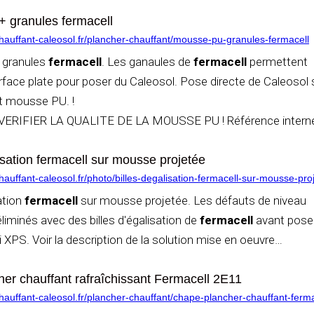
 granules fermacell
auffant-caleosol.fr/plancher-chauffant/mousse-pu-granules-fermacell
 granules
fermacell
. Les ganaules de
fermacell
permettent
urface plate pour poser du Caleosol. Pose directe de Caleosol 
et mousse PU. !
RIFIER LA QUALITE DE LA MOUSSE PU ! Référence intern
lisation fermacell sur mousse projetée
auffant-caleosol.fr/photo/billes-degalisation-fermacell-sur-mousse-pro
sation
fermacell
sur mousse projetée. Les défauts de niveau
liminés avec des billes d'égalisation de
fermacell
avant pose
 XPS. Voir la description de la solution mise en oeuvre
…
er chauffant rafraîchissant Fermacell 2E11
auffant-caleosol.fr/plancher-chauffant/chape-plancher-chauffant-ferm