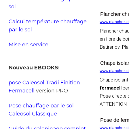
sol
Plancher ch
Calcul température chauffage
www.plancher-ch
par le sol
Plancher cha
en fibre de 
Mise en service
Batirenov. Pl
Chape isolan
Nouveau EBOOKS:
www.plancher-ch
Chape isolant
pose Caleosol Tradi Finition
fermacell
per
Fermacell
version PRO
Pose directe d
ATTENTION 
Pose chauffage par le sol
Caleosol Classique
Pose de ferm
www.plancher-ch
Guide du calepinage complet