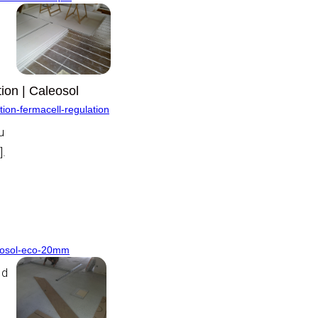
ion | Caleosol
tion-fermacell-regulation
u
].
leosol-eco-20mm
 d