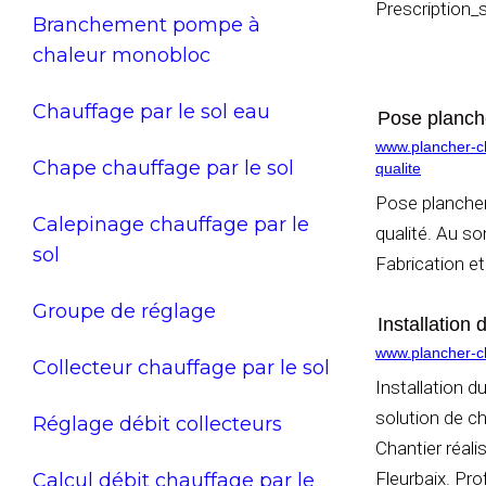
Prescription_
Branchement pompe à
chaleur monobloc
Chauffage par le sol eau
Pose planche
www.plancher-cha
Chape chauffage par le sol
qualite
Pose plancher
Calepinage chauffage par le
qualité. Au so
sol
Fabrication et
Groupe de réglage
Installatio
www.plancher-ch
Collecteur chauffage par le sol
Installation
solution de 
Réglage débit collecteurs
Chantier réali
Fleurbaix. Pro
Calcul débit chauffage par le