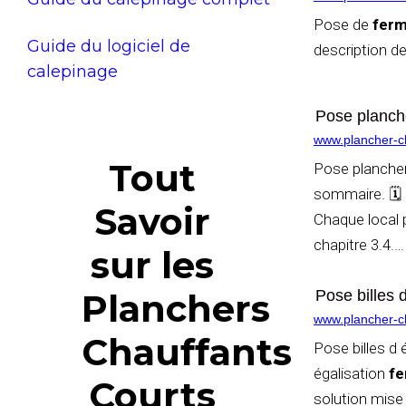
Pose de
ferm
Guide du logiciel de
description de
calepinage
Pose planche
www.plancher-cha
Tout
Pose plancher
sommaire. 🗓️ 
Savoir
Chaque local p
chapitre 3.4.
…
sur les
Planchers
Pose billes
www.plancher-ch
Chauffants
Pose billes d 
égalisation
fe
Courts
solution mise