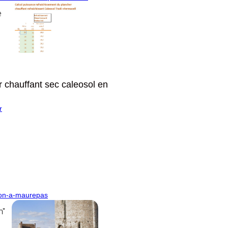
e
 chauffant sec caleosol en
r
njon-a-maurepas
n"