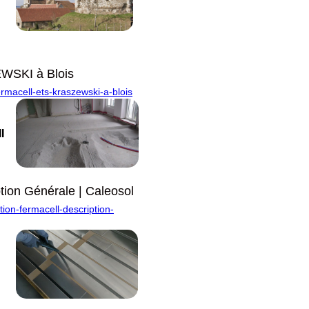
EWSKI à Blois
ermacell-ets-kraszewski-a-blois
l
ption Générale | Caleosol
tion-fermacell-description-