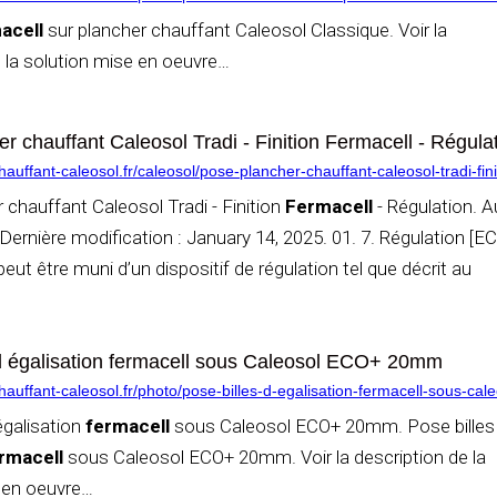
acell
sur plancher chauffant Caleosol Classique. Voir la
 la solution mise en oeuvre
…
r chauffant Caleosol Tradi - Finition Fermacell - Régulat
uffant-caleosol.fr/caleosol/pose-plancher-chauffant-caleosol-tradi-fini
 chauffant Caleosol Tradi - Finition
Fermacell
- Régulation. A
Dernière modification : January 14, 2025. 01. 7. Régulation [EC
eut être muni d’un dispositif de régulation tel que décrit au
 d égalisation fermacell sous Caleosol ECO+ 20mm
auffant-caleosol.fr/photo/pose-billes-d-egalisation-fermacell-sous-ca
égalisation
fermacell
sous Caleosol ECO+ 20mm. Pose billes
rmacell
sous Caleosol ECO+ 20mm. Voir la description de la
 en oeuvre
…