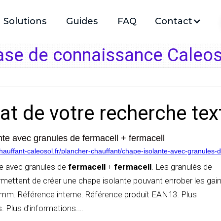
Solutions
Guides
FAQ
Contact
ase de connaissance Caleos
tat de votre recherche text
te avec granules de fermacell + fermacell
auffant-caleosol.fr/plancher-chauffant/chape-isolante-avec-granules-d
e avec granules de
fermacell
+
fermacell
. Les granulés de
mettent de créer une chape isolante pouvant enrober les gai
m. Référence interne. Référence produit EAN13. Plus
. Plus d'informations.
…