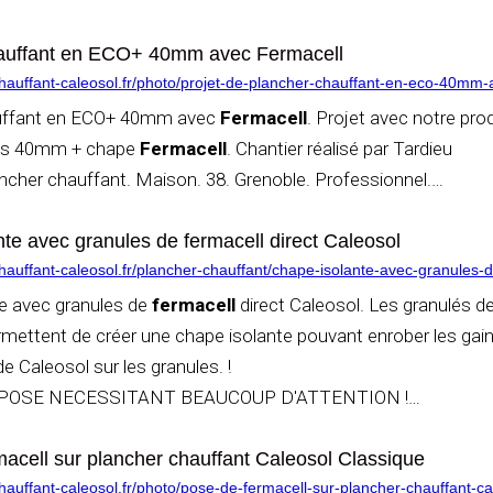
auffant en ECO+ 40mm avec Fermacell
auffant-caleosol.fr/photo/projet-de-plancher-chauffant-en-eco-40mm-
uffant en ECO+ 40mm avec
Fermacell
. Projet avec notre prod
bois 40mm + chape
Fermacell
. Chantier réalisé par Tardieu
ancher chauffant. Maison. 38. Grenoble. Professionnel.
…
te avec granules de fermacell direct Caleosol
auffant-caleosol.fr/plancher-chauffant/chape-isolante-avec-granules-de
e avec granules de
fermacell
direct Caleosol. Les granulés d
mettent de créer une chape isolante pouvant enrober les gai
e Caleosol sur les granules. !
POSE NECESSITANT BEAUCOUP D'ATTENTION !
…
acell sur plancher chauffant Caleosol Classique
auffant-caleosol.fr/photo/pose-de-fermacell-sur-plancher-chauffant-ca