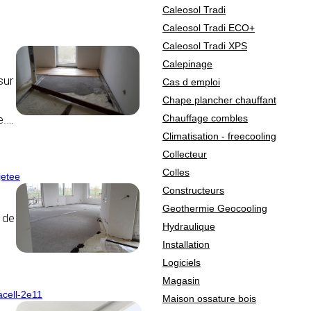
Caleosol Tradi
Caleosol Tradi ECO+
Caleosol Tradi XPS
Calepinage
sur
Cas d emploi
Chape plancher chauffant
e.
…
Chauffage combles
Climatisation - freecooling
Collecteur
Colles
jetee
Constructeurs
Geothermie Geocooling
 de
Hydraulique
Installation
Logiciels
Magasin
acell-2e11
Maison ossature bois