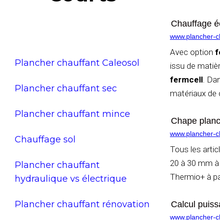
Chauffage é
www.plancher-ch
Avec option
f
Plancher chauffant Caleosol
issu de matièr
fermcell
. Da
Plancher chauffant sec
matériaux de 
Plancher chauffant mince
Chape planch
www.plancher-ch
Chauffage sol
Tous les artic
20 à 30 mm à 
Plancher chauffant
Thermio+ à pa
hydraulique vs électrique
Plancher chauffant rénovation
Calcul puiss
www.plancher-ch