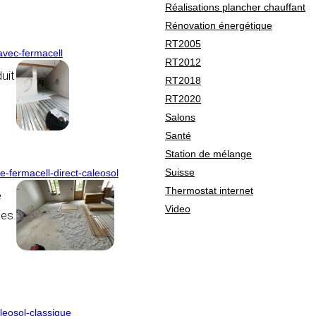
Réalisations plancher chauffant
Rénovation énergétique
RT2005
avec-fermacell
RT2012
uit
RT2018
RT2020
Salons
Santé
Station de mélange
Suisse
-fermacell-direct-caleosol
Thermostat internet
e
Video
nes.
leosol-classique