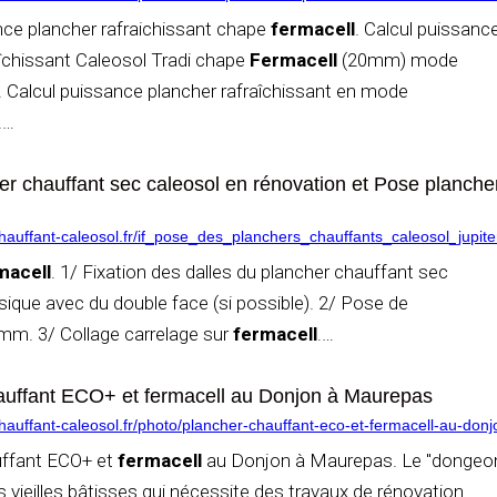
nce plancher rafraichissant chape
fermacell
. Calcul puissanc
aîchissant Caleosol Tradi chape
Fermacell
(20mm) mode
t. Calcul puissance plancher rafraîchissant en mode
.
…
r chauffant sec caleosol en rénovation et Pose plancher
auffant-caleosol.fr/if_pose_des_planchers_chauffants_caleosol_jupite
macell
. 1/ Fixation des dalles du plancher chauffant sec
sique avec du double face (si possible). 2/ Pose de
m. 3/ Collage carrelage sur
fermacell
.
…
auffant ECO+ et fermacell au Donjon à Maurepas
auffant-caleosol.fr/photo/plancher-chauffant-eco-et-fermacell-au-do
uffant ECO+ et
fermacell
au Donjon à Maurepas. Le "dongeo
 vieilles bâtisses qui nécessite des travaux de rénovation