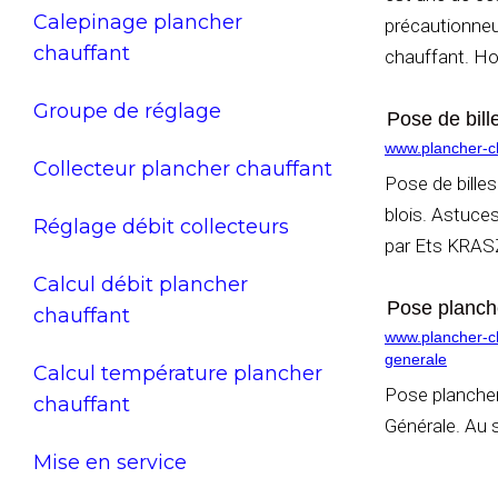
Calepinage plancher
précautionneu
chauffant
chauffant. Ho
Groupe de réglage
Pose de bill
www.plancher-ch
Collecteur plancher chauffant
Pose de bille
blois. Astuces
Réglage débit collecteurs
par Ets KRAS
Calcul débit plancher
Pose planche
chauffant
www.plancher-cha
generale
Calcul température plancher
Pose plancher
chauffant
Générale. Au s
Mise en service