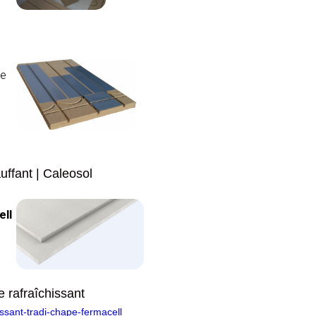
ie
uffant | Caleosol
ell
 rafraîchissant
issant-tradi-chape-fermacell