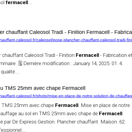
sol
fermacell
.
…
r chauffant Caleosol Tradi - Finition Fermacell - Fabricat
uffant-caleosol.fr/caleosol/pose-plancher-chauffant-caleosol-tradi-finit
 chauffant Caleosol Tradi - Finition
Fermacell
- Fabrication e
mmaire. 🗓️ Dernière modification : January 14, 2025. 01. 4.
 qualité.
…
n du TMS 25mm avec chape Fermacell
auffant-caleosol.fr/photo/mise-en-place-de-notre-solution-de-chauff
 du TMS 25mm avec chape
Fermacell
. Mise en place de notre
chauffage au sol en TMS 25mm avec chape de
Fermacell
.
sé par Dir Express Gestion. Plancher chauffant. Maison. 62.
fessionnel.
…