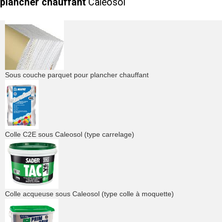
plancher chauffant
Caleosol
Sous couche parquet pour plancher chauffant
Colle C2E sous Caleosol (type carrelage)
Colle acqueuse sous Caleosol (type colle à moquette)