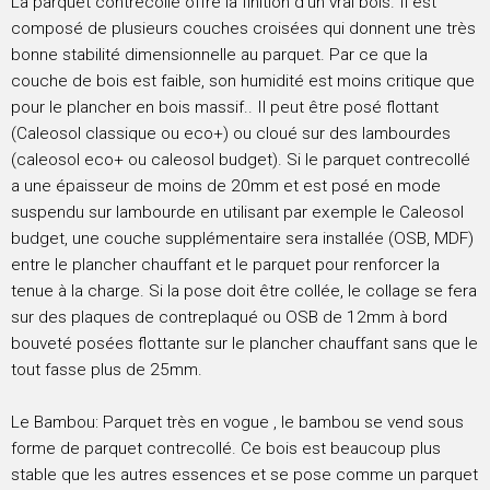
La parquet contrecollé offre la finition d’un vrai bois. Il est
composé de plusieurs couches croisées qui donnent une très
bonne stabilité dimensionnelle au parquet. Par ce que la
couche de bois est faible, son humidité est moins critique que
pour le plancher en bois massif.. Il peut être posé flottant
(Caleosol classique ou eco+) ou cloué sur des lambourdes
(caleosol eco+ ou caleosol budget). Si le parquet contrecollé
a une épaisseur de moins de 20mm et est posé en mode
suspendu sur lambourde en utilisant par exemple le Caleosol
budget, une couche supplémentaire sera installée (OSB, MDF)
entre le plancher chauffant et le parquet pour renforcer la
tenue à la charge. Si la pose doit être collée, le collage se fera
sur des plaques de contreplaqué ou OSB de 12mm à bord
bouveté posées flottante sur le plancher chauffant sans que le
tout fasse plus de 25mm.
Le Bambou: Parquet très en vogue , le bambou se vend sous
forme de parquet contrecollé. Ce bois est beaucoup plus
stable que les autres essences et se pose comme un parquet