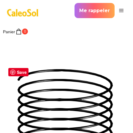
Me rappeler
Panier
0
>
Accueil >
La géothermie simplifiée
Corbeille géothermique CaleoTerre
Save