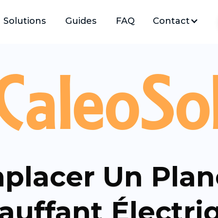
Solutions
Guides
FAQ
Contact
CaleoSo
placer Un Plan
auffant Électri