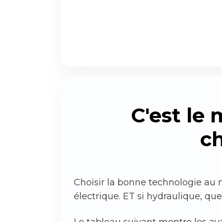
C'est le
c
Choisir la bonne technologie au
électrique. ET si hydraulique, qu
Le tableau suivant montre les a