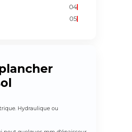
04
05
 plancher
ol
rique. Hydraulique ou
qui peut quelques mm d'épaisseur