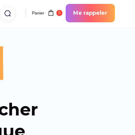
Me rappeler
Panier
0
l
cher
que