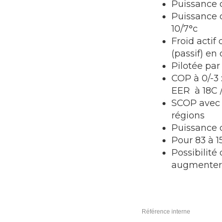
Puissance 
Puissance 
10/7°c
Froid actif
(passif) en
Pilotée pa
COP à 0/-3 :
EER à 18C /
SCOP avec 
régions
Puissance d
Pour 83 à 
Possibilité
augmenter 
Référence interne