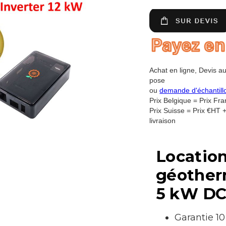
Achat en ligne, Devis a
pose
ou
demande d'échantil
Prix Belgique = Prix Fr
Prix Suisse = Prix €HT 
livraison
Locatio
géother
5 kW DC
Garantie 10