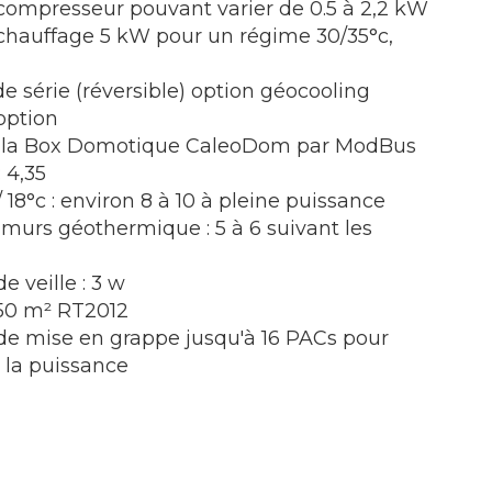
compresseur pouvant varier de 0.5 à 2,2 kW
chauffage 5 kW pour un régime 30/35°c,
 de série (réversible) option géocooling
 option
r la Box Domotique CaleoDom par ModBus
 4,35
 18°c : environ 8 à 10 à pleine puissance
murs géothermique : 5 à 6 suivant les
e veille : 3 w
150 m² RT2012
 de mise en grappe jusqu'à 16 PACs pour
la puissance