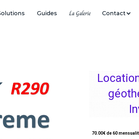
La Galerie
Solutions
Guides
Contact
que R32 et R290
Locatio
géoth
I
70.00
€ de 60 mensuali