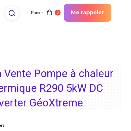
Me rappeler
Panier
0
n Vente Pompe à chaleur
ermique R290 5kW DC
nverter GéoXtreme
tés