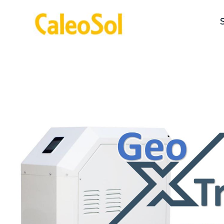
>
Accueil >
La géothermie simplifiée
Pompe à chaleur géothermi