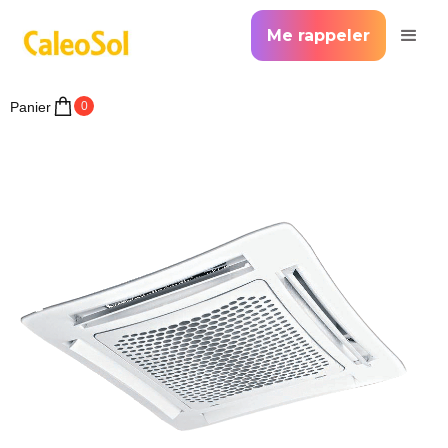
Me rappeler
Panier
0
>
Accueil >
La géothermie simplifiée
Radiateur réversible - radiateur climati