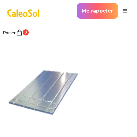
Me rappeler
Panier
0
>
Accueil >
Plancher Chauffant Caleosol classique