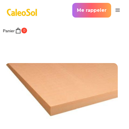
Me rappeler
Panier
0
>
Accueil >
Plancher Chauffant Caleosol Tradi XPS