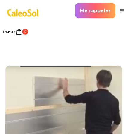
Me rappeler
Panier
0
>
Accueil >
Mur chauffant rafraîchissant