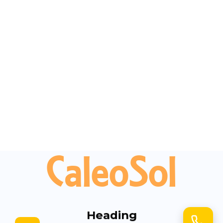
FreeHeat, Caleosol, CaleoMur, CaleoPlafond, Jupiter,
CaleoTerre, GeoWall, CaleoDom
FreeHeat SAS au Capital de 85 000 € RCS Blois
Copyright © 2025 FreeHeat SAS (Caleosol)
CaleoSol
Heading