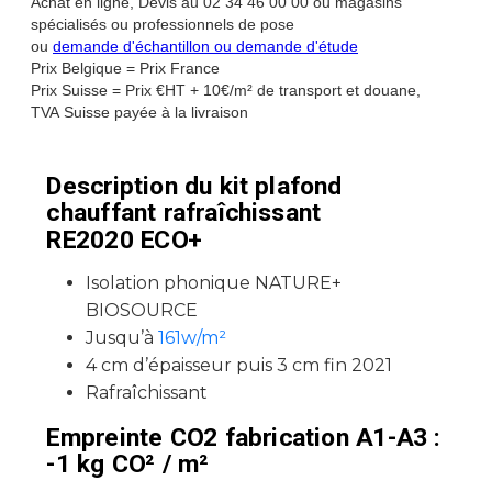
Achat en ligne, Devis au 02 34 46 00 00 ou magasins
spécialisés ou professionnels de pose
ou
demande d'échantillon ou demande d'étude
Prix Belgique = Prix France
Prix Suisse = Prix €HT + 10€/m² de transport et douane,
TVA Suisse payée à la livraison
Description du kit plafond
chauffant rafraîchissant
RE2020 ECO+
Isolation phonique NATURE+
BIOSOURCE
Jusqu’à
161w/m²
4 cm d’épaisseur puis 3 cm fin 2021
Rafraîchissant
Empreinte CO2 fabrication A1-A3 :
-1 kg CO² / m²