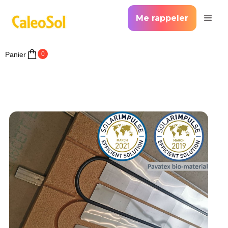
Me rappeler
Panier
0
>
Accueil >
Plafond chauffant rafraîchissant