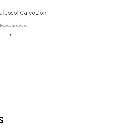
Caleosol CaleoDom
box-optimus-pac
s