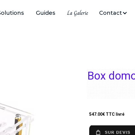
La Galerie
Solutions
Guides
Contact
Box domo
547.00
€ TTC livré