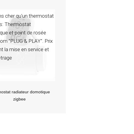
ns cher qu'un thermostat
ls: Thermostat
ue et point de rosée
om "PLUG & PLAY". Prix
nt la mise en service et
trage
ostat radiateur domotique
zigbee