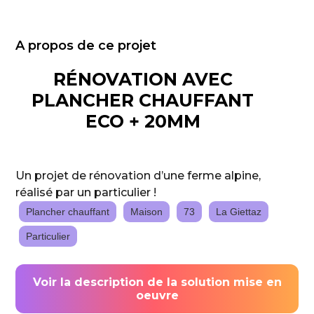
A propos de ce projet
RÉNOVATION AVEC
PLANCHER CHAUFFANT
ECO + 20MM
Un projet de rénovation d’une ferme alpine,
réalisé par un particulier !
Plancher chauffant
Maison
73
La Giettaz
Particulier
Voir la description de la solution mise en
oeuvre