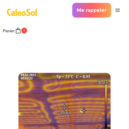
Me rappeler
Panier
0
CCTP PLAFOND CHAUFFANT RAFRAÎCHISSANT CALEOTOP